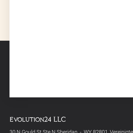
Evolution24 LLC
30 N Gould St Ste N Sheridan - WY 82801, Vereinigt