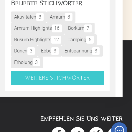
Beliebte Stichwörter
Aktivitäten
3
Amrum
8
Amrum Highlights
16
Borkum
7
Büsum Highlights
12
Camping
5
Dünen
3
Ebbe
3
Entspannung
3
Erholung
3
WEITERE STICHWÖRTER
Empfehlen Sie uns weiter